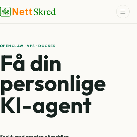
OPENCLAW · VPS · DOCKER
Få din
personlige
KI-agent
Snakk med agenten på mobilen