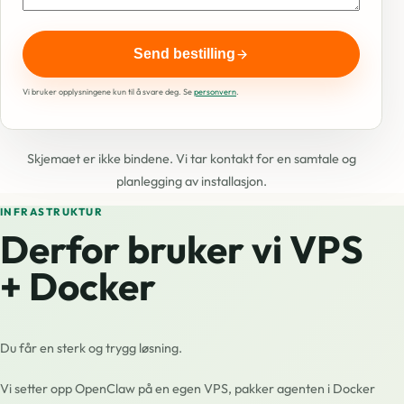
Ikke
fyll
Send bestilling
ut
dette
Vi bruker opplysningene kun til å svare deg. Se
personvern
.
Skjemaet er ikke bindene. Vi tar kontakt for en samtale og
planlegging av installasjon.
INFRASTRUKTUR
Derfor bruker vi
VPS
+ Docker
Du får en sterk og trygg løsning.
Vi setter opp OpenClaw på en egen VPS, pakker agenten i Docker