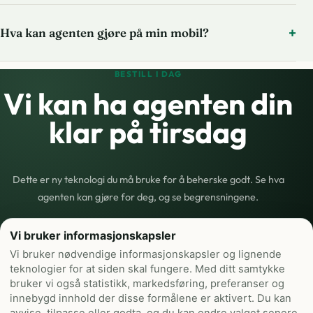
Hva kan agenten gjøre på min mobil?
BESTILL I DAG
Vi kan ha agenten din
klar
på tirsdag
Dette er ny teknologi du må bruke for å beherske godt. Se hva
agenten kan gjøre for deg, og se begrensningene.
Vi bruker informasjonskapsler
Bestill din agent
Vi bruker nødvendige informasjonskapsler og lignende
teknologier for at siden skal fungere. Med ditt samtykke
bruker vi også statistikk, markedsføring, preferanser og
innebygd innhold der disse formålene er aktivert. Du kan
Bruk
Slik fungerer det
Pakker
VPS + Docker
FAQ
Kontakt
Personvern