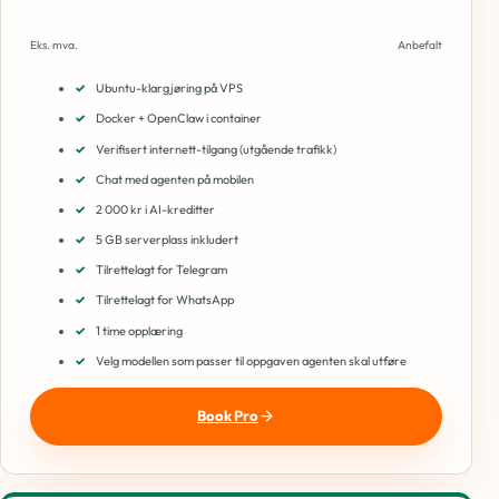
Eks. mva.
Anbefalt
Ubuntu-klargjøring på VPS
Docker + OpenClaw i container
Verifisert internett-tilgang (utgående trafikk)
Chat med agenten på mobilen
2 000 kr i AI-kreditter
5 GB serverplass inkludert
Tilrettelagt for Telegram
Tilrettelagt for WhatsApp
1 time opplæring
Velg modellen som passer til oppgaven agenten skal utføre
Book Pro