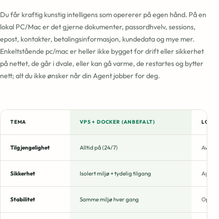
Du får kraftig kunstig intelligens som opererer på egen hånd. På en
lokal PC/Mac er det gjerne dokumenter, passordhvelv, sessions,
epost, kontakter, betalingsinformasjon, kundedata og mye mer.
Enkeltstående pc/mac er heller ikke bygget for drift eller sikkerhet
på nettet, de går i dvale, eller kan gå varme, de restartes og bytter
nett; alt du ikke ønsker når din Agent jobber for deg.
TEMA
VPS + DOCKER (ANBEFALT)
LOKAL
Tilgjengelighet
Alltid på (24/7)
Avhenge
Sikkerhet
Isolert miljø + tydelig tilgang
Agenten
Stabilitet
Samme miljø hver gang
Oppdate