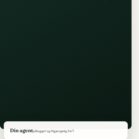
Din agent
pålogget og tilgjengelig 24/7