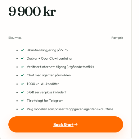
9 900 kr
Eks. mva.
Fast pris
Ubuntu-klargjøring på VPS
Docker + OpenClaw i container
Verifisert internett-tilgang (utgående trafikk)
Chat med agenten på mobilen
1 000 kr i AI-kreditter
5 GB serverplass inkludert
Tilrettelagt for Telegram
Velg modellen som passer til oppgaven agenten skal utføre
Book Start