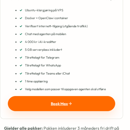
Ubuntu-klargjøring på VPS
Docker + OpenClaw i container
Verifisert internett-tilgang (utgående trafikk)
Chat med agenten på mobilen
4 000 kr i AI-kreditter
5 GB serverplass inkludert
Tilrettelagt for Telegram
Tilrettelagt for WhatsApp
Tilrettelagt for Teams eller iChat
1 time opplæring
Velg modellen som passer til oppgaven agenten skal utføre
Book Max
Gjelder alle pakker:
Pakken inkluderer 3 måneders fri drift på