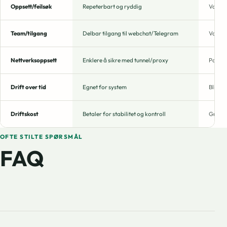
Oppsett/feilsøk
Repeterbart og ryddig
Vanske
Team/tilgang
Delbar tilgang til webchat/Telegram
Vanske
Nettverksoppsett
Enklere å sikre med tunnel/proxy
Portåp
Drift over tid
Egnet for system
Blir fo
Driftskost
Betaler for stabilitet og kontroll
Gratis 
OFTE STILTE SPØRSMÅL
FAQ