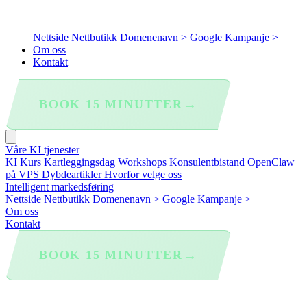
Nettside
Nettbutikk
Domenenavn >
Google Kampanje >
Om oss
Kontakt
→
BOOK 15 MINUTTER
Våre KI tjenester
KI Kurs
Kartleggingsdag
Workshops
Konsulentbistand
OpenClaw
på VPS
Dybdeartikler
Hvorfor velge oss
Intelligent markedsføring
Nettside
Nettbutikk
Domenenavn >
Google Kampanje >
Om oss
Kontakt
→
BOOK 15 MINUTTER