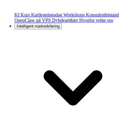
KI Kurs
Kartleggingsdag
Workshops
Konsulentbistand
OpenClaw på VPS
Dybdeartikler
Hvorfor velge oss
Intelligent markedsføring