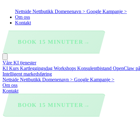
Nettside
Nettbutikk
Domenenavn >
Google Kampanje >
Om oss
Kontakt
→
BOOK 15 MINUTTER
Våre KI tjenester
KI Kurs
Kartleggingsdag
Workshops
Konsulentbistand
OpenClaw p
Intelligent markedsføring
Nettside
Nettbutikk
Domenenavn >
Google Kampanje >
Om oss
Kontakt
→
BOOK 15 MINUTTER