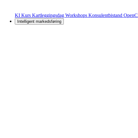
KI Kurs
Kartleggingsdag
Workshops
Konsulentbistand
OpenC
Intelligent markedsføring