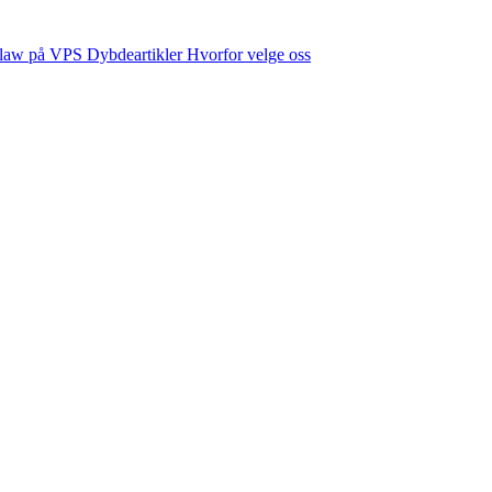
law på VPS
Dybdeartikler
Hvorfor velge oss