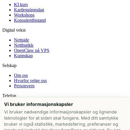
KI kurs
Kartleggingsdag
Workshops
Konsulentbistand
Digital vekst
Nettside
Nettbutikk
OpenClaw på VPS
Kunnskap
Selskap
Om oss
Hvorfor velge oss
Personvern
Telefon
Vi bruker informasjonskapsler
+47 21 99 42 00
Vi bruker nødvendige informasjonskapsler og lignende
E-post
teknologier for at siden skal fungere. Med ditt samtykke
bruker vi også statistikk, markedsføring, preferanser og
post@nettskred.no