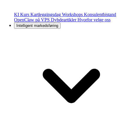
KI Kurs
Kartleggingsdag
Workshops
Konsulentbistand
OpenClaw på VPS
Dybdeartikler
Hvorfor velge oss
Intelligent markedsføring