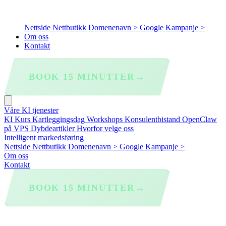
Nettside
Nettbutikk
Domenenavn >
Google Kampanje >
Om oss
Kontakt
→
BOOK 15 MINUTTER
Våre KI tjenester
KI Kurs
Kartleggingsdag
Workshops
Konsulentbistand
OpenClaw
på VPS
Dybdeartikler
Hvorfor velge oss
Intelligent markedsføring
Nettside
Nettbutikk
Domenenavn >
Google Kampanje >
Om oss
Kontakt
→
BOOK 15 MINUTTER