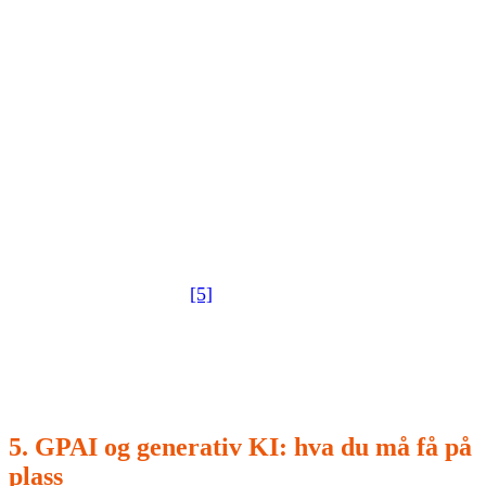
hvilken rolle har vi (deployer) og hva er leverandøren
(provider)?
hvilke data går inn, og hvilke data forlater organisasjonen?
hva skjer når verktøyet brukes i en prosess som kan være
høyrisiko?
DFØ har vurdert hvordan Norge bør organisere oppfølging
og anbefaler Nkom som nasjonalt kontaktpunkt og
koordinerende tilsyn, med samarbeid mellom Nkom,
Digdir og Datatilsynet
[5]
. For virksomheter betyr dette at
forventningene til struktur og dokumentasjon vil øke –
også i leverandørkjeden.
5. GPAI og generativ KI: hva du må få på
plass