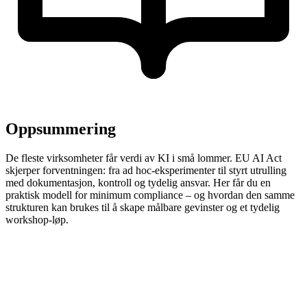
Oppsummering
De fleste virksomheter får verdi av KI i små lommer. EU AI Act
skjerper forventningen: fra ad hoc-eksperimenter til styrt utrulling
med dokumentasjon, kontroll og tydelig ansvar. Her får du en
praktisk modell for minimum compliance – og hvordan den samme
strukturen kan brukes til å skape målbare gevinster og et tydelig
workshop-løp.
Når AI Act kombineres med GDPR, må både data og
modeller må håndteres riktig.