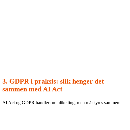
3) Rolleavklaring:
KI-eier, dataeier, prosesseier, sikkerhet og
personvern.
4) Policy for bruk:
hva er tillatt, hva er forbudt, og hvilke
data kan brukes hvor.
5) Opplæring (AI literacy):
minimumskompetanse + trening
i menneskelig kontroll.
6) Kontrollspor:
logging, beslutningsgrunnlag, endringer,
avvik og tiltak.
7) Måling av gevinst:
baseline + KPI-er som tåler revisjon.
3. GDPR i praksis: slik henger det
sammen med AI Act
AI Act og GDPR handler om ulike ting, men må styres sammen:
GDPR (data):
rettslig grunnlag, dataminimering, sikkerhet,
databehandleravtaler og ved behov DPIA.