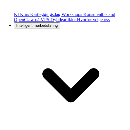
KI Kurs
Kartleggingsdag
Workshops
Konsulentbistand
OpenClaw på VPS
Dybdeartikler
Hvorfor velge oss
Intelligent markedsføring