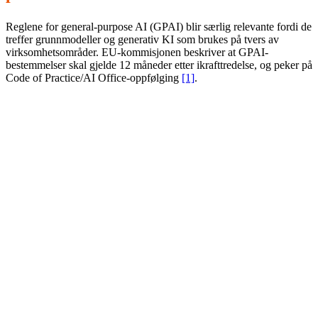
Reglene for general-purpose AI (GPAI) blir særlig relevante fordi de
treffer grunnmodeller og generativ KI som brukes på tvers av
virksomhetsområder. EU-kommisjonen beskriver at GPAI-
bestemmelser skal gjelde 12 måneder etter ikrafttredelse, og peker på
Code of Practice/AI Office-oppfølging
[1]
.
For utrulling i organisasjonen betyr det at generativ KI må
inn i styringen:
Bruksregler:
hvilke data er forbudt, hvilke oppgaver er «høy
risiko» i din virksomhet.
Kvalitetskontroll:
rutiner for feil, hallusinasjoner, kildekrav
og sporbarhet.
Åpenhet:
når brukere/kunder skal informeres og innhold
merkes.