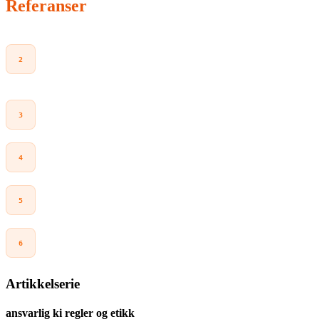
Referanser
European Commission.
AI Act enters into force (1 August
2024) – omtale av innfasing og GPAI.
commission.europa.eu
Regjeringen.no.
Høring: utkast til ny lov om kunstig
intelligens (KI-loven).
regjeringen.no
Future of Life Institute.
AI Act Explorer.
artificialintelligenceact.eu
Datatilsynet.
Høringsuttalelse – forslag til ny lov om
kunstig intelligens (KI-loven) (PDF).
datatilsynet.no
DFØ.
Nkom anbefales som nasjonalt kontaktpunkt og
koordinerende tilsynsorgan.
dfo.no
Artikkelserie
ansvarlig ki regler og etikk