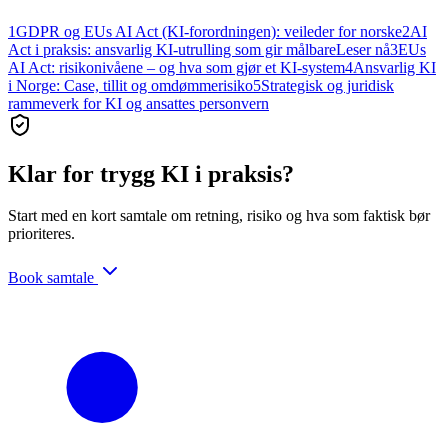
1
GDPR og EUs AI Act (KI-forordningen): veileder for norske
2
AI
Act i praksis: ansvarlig KI-utrulling som gir målbare
Leser nå
3
EUs
AI Act: risikonivåene – og hva som gjør et KI-system
4
Ansvarlig KI
i Norge: Case, tillit og omdømmerisiko
5
Strategisk og juridisk
rammeverk for KI og ansattes personvern
Klar for trygg KI i praksis?
Start med en kort samtale om retning, risiko og hva som faktisk bør
prioriteres.
Book samtale