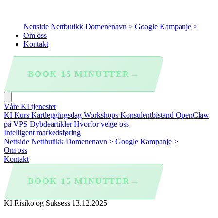
Nettside
Nettbutikk
Domenenavn >
Google Kampanje >
Om oss
Kontakt
→
BOOK 15 MINUTTER
Våre KI tjenester
KI Kurs
Kartleggingsdag
Workshops
Konsulentbistand
OpenClaw
på VPS
Dybdeartikler
Hvorfor velge oss
Intelligent markedsføring
Nettside
Nettbutikk
Domenenavn >
Google Kampanje >
Om oss
Kontakt
→
BOOK 15 MINUTTER
KI Risiko og Suksess
13.12.2025