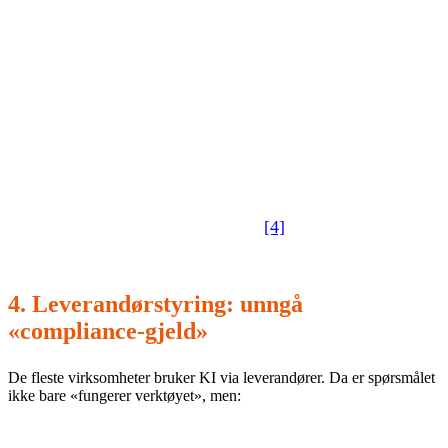
AI Act (system):
risikoklassifisering, styringskrav,
dokumentasjon, kontrollspor og menneskelig kontroll.
I praksis bør du samle dette i én intern «kontrollpakke» per
KI-løsning: formål, datagrunnlag, leverandør, risikoklasse,
tiltak, opplæring og kontrollspor. Datatilsynet har i sin
høringsuttalelse løftet behovet for tydelige rammer og
håndheving i norsk gjennomføring
[4]
.
4. Leverandørstyring: unngå
«compliance-gjeld»
De fleste virksomheter bruker KI via leverandører. Da er spørsmålet
ikke bare «fungerer verktøyet», men: