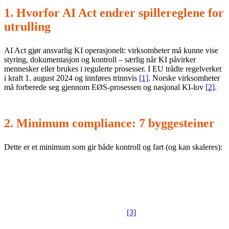
1. Hvorfor AI Act endrer spillereglene for
utrulling
AI Act gjør ansvarlig KI operasjonelt: virksomheter må kunne vise
styring, dokumentasjon og kontroll – særlig når KI påvirker
mennesker eller brukes i regulerte prosesser. I EU trådte regelverket
i kraft 1. august 2024 og innføres trinnvis
[1]
. Norske virksomheter
må forberede seg gjennom EØS-prosessen og nasjonal KI-lov
[2]
.
2. Minimum compliance: 7 byggesteiner
Dette er et minimum som gir både kontroll og fart (og kan skaleres):
1) KI-register:
verktøy/modeller, formål, eiere, data,
leverandør og hvor det brukes.
2) Risikoklassifisering:
grovklassifiser etter AI Act og
identifiser høyrisiko-kandidater
[3]
.