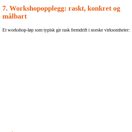
7. Workshopopplegg: raskt, konkret og
målbart
Et workshop-løp som typisk gir rask fremdrift i norske virksomheter:
Del 1:
KI-register + risikoklassifisering + identifisering av
høyrisiko-kandidater.
Del 2:
governance + policy + GDPR-samordning +
leverandørkrav + kontrollspor.
Del 3:
gevinstplan (baseline, KPI-er, prioriterte use-cases) og
beslutning om utrulling.
Dette er salgbart fordi det gir ledelsen to ting samtidig:
redusert risiko og en tydelig vei til målbar verdi.