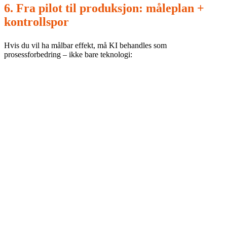
6. Fra pilot til produksjon: måleplan +
kontrollspor
Hvis du vil ha målbar effekt, må KI behandles som
prosessforbedring – ikke bare teknologi:
Baseline:
mål nåsituasjon (tid, kvalitet, kost, risiko) før KI tas
i bruk.
Måleplan:
KPI-er, datakilder, ansvar og frekvens.
Kontrollspor:
dokumenter vurderinger, endringer og avvik
slik at det kan etterprøves.
Dette gir både etterlevelse og gevinstdokumentasjon. Det
er også grunnlaget for å skalere uten å skape compliance-
gjeld.