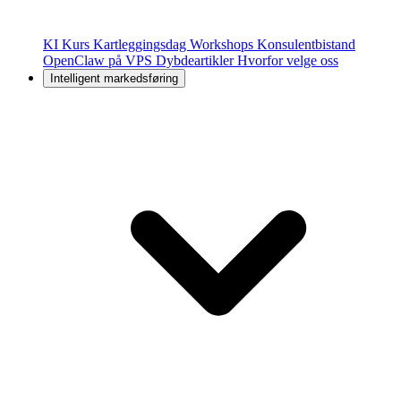
KI Kurs
Kartleggingsdag
Workshops
Konsulentbistand
OpenClaw på VPS
Dybdeartikler
Hvorfor velge oss
Intelligent markedsføring