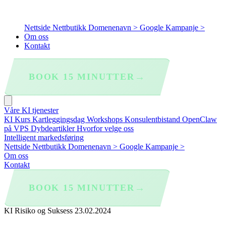
Nettside
Nettbutikk
Domenenavn >
Google Kampanje >
Om oss
Kontakt
→
BOOK 15 MINUTTER
Våre KI tjenester
KI Kurs
Kartleggingsdag
Workshops
Konsulentbistand
OpenClaw
på VPS
Dybdeartikler
Hvorfor velge oss
Intelligent markedsføring
Nettside
Nettbutikk
Domenenavn >
Google Kampanje >
Om oss
Kontakt
→
BOOK 15 MINUTTER
KI Risiko og Suksess
23.02.2024