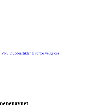
å VPS
Dybdeartikler
Hvorfor velge oss
omenenavnet