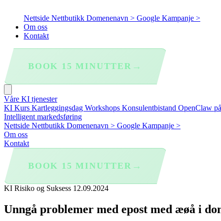
Nettside
Nettbutikk
Domenenavn >
Google Kampanje >
Om oss
Kontakt
→
BOOK 15 MINUTTER
Våre KI tjenester
KI Kurs
Kartleggingsdag
Workshops
Konsulentbistand
OpenClaw p
Intelligent markedsføring
Nettside
Nettbutikk
Domenenavn >
Google Kampanje >
Om oss
Kontakt
→
BOOK 15 MINUTTER
KI Risiko og Suksess
12.09.2024
Unngå problemer med epost med æøå i d