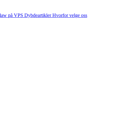
law på VPS
Dybdeartikler
Hvorfor velge oss