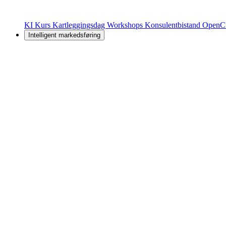
KI Kurs
Kartleggingsdag
Workshops
Konsulentbistand
OpenC
Intelligent markedsføring