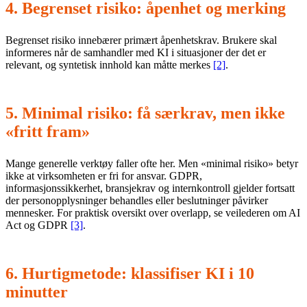
4. Begrenset risiko: åpenhet og merking
Begrenset risiko innebærer primært åpenhetskrav. Brukere skal
informeres når de samhandler med KI i situasjoner der det er
relevant, og syntetisk innhold kan måtte merkes
[2]
.
5. Minimal risiko: få særkrav, men ikke
«fritt fram»
Mange generelle verktøy faller ofte her. Men «minimal risiko» betyr
ikke at virksomheten er fri for ansvar. GDPR,
informasjonssikkerhet, bransjekrav og internkontroll gjelder fortsatt
der personopplysninger behandles eller beslutninger påvirker
mennesker. For praktisk oversikt over overlapp, se veilederen om AI
Act og GDPR
[3]
.
6. Hurtigmetode: klassifiser KI i 10
minutter