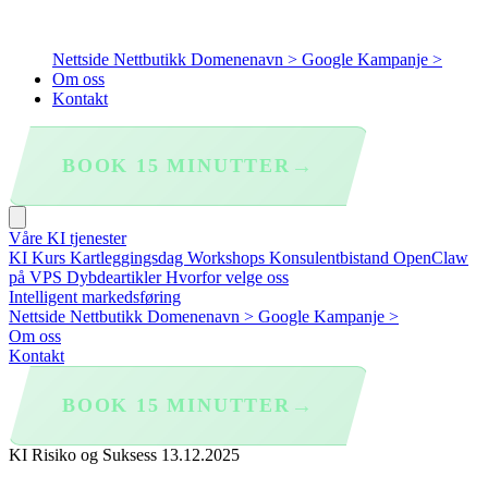
Nettside
Nettbutikk
Domenenavn >
Google Kampanje >
Om oss
Kontakt
→
BOOK 15 MINUTTER
Våre KI tjenester
KI Kurs
Kartleggingsdag
Workshops
Konsulentbistand
OpenClaw
på VPS
Dybdeartikler
Hvorfor velge oss
Intelligent markedsføring
Nettside
Nettbutikk
Domenenavn >
Google Kampanje >
Om oss
Kontakt
→
BOOK 15 MINUTTER
KI Risiko og Suksess
13.12.2025