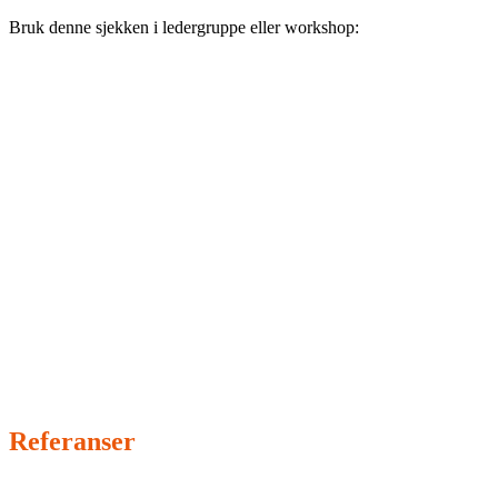
Bruk denne sjekken i ledergruppe eller workshop:
1) Påvirker KI beslutninger om mennesker?
(ansettelse,
kreditt, helse, tjenester, rettigheter)
2) Er KI del av en regulert prosess?
(helse, finans, offentlig
saksbehandling, sikkerhet)
3) Kan dere dokumentere data, leverandør,
begrensninger og kontroll?
(ellers er dere i praksis i
risikosonen)
Hvis dere svarer ja på (1) og (2), behandle løsningen som
potensiell høyrisiko til dere har dokumentert annet.
Referanser