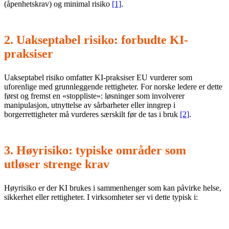
(åpenhetskrav) og minimal risiko
[1]
.
2. Uakseptabel risiko: forbudte KI-
praksiser
Uakseptabel risiko omfatter KI-praksiser EU vurderer som
uforenlige med grunnleggende rettigheter. For norske ledere er dette
først og fremst en «stoppliste»: løsninger som involverer
manipulasjon, utnyttelse av sårbarheter eller inngrep i
borgerrettigheter må vurderes særskilt før de tas i bruk
[2]
.
3. Høyrisiko: typiske områder som
utløser strenge krav
Høyrisiko er der KI brukes i sammenhenger som kan påvirke helse,
sikkerhet eller rettigheter. I virksomheter ser vi dette typisk i:
HR og rekruttering:
screening, rangering, beslutningsstøtte