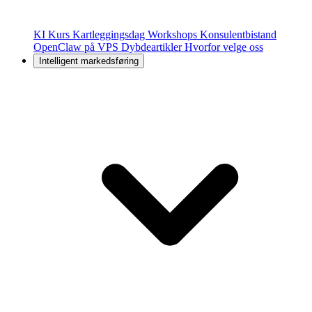
KI Kurs
Kartleggingsdag
Workshops
Konsulentbistand
OpenClaw på VPS
Dybdeartikler
Hvorfor velge oss
Intelligent markedsføring