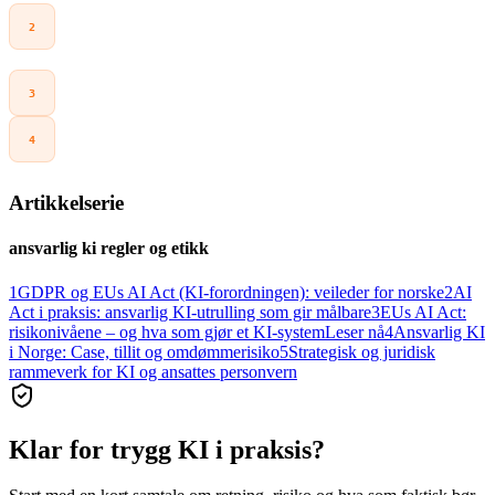
Future of Life Institute.
AI Act Explorer.
artificialintelligenceact.eu
Europalov.
KI-forordningen (EU) 2024/1689.
europalov.no
Datatilsynet.
Høringsuttalelse – forslag til ny lov om
kunstig intelligens (KI-loven) (PDF).
datatilsynet.no
Artikkelserie
ansvarlig ki regler og etikk
1
GDPR og EUs AI Act (KI-forordningen): veileder for norske
2
AI
Act i praksis: ansvarlig KI-utrulling som gir målbare
3
EUs AI Act:
risikonivåene – og hva som gjør et KI-system
Leser nå
4
Ansvarlig KI
i Norge: Case, tillit og omdømmerisiko
5
Strategisk og juridisk
rammeverk for KI og ansattes personvern
Klar for trygg KI i praksis?