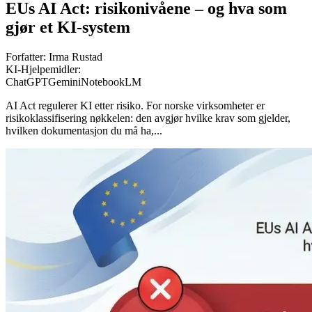
EUs AI Act: risikonivåene – og hva som
gjør et KI-system
Forfatter:
Irma Rustad
KI-Hjelpemidler:
ChatGPT
Gemini
NotebookLM
AI Act regulerer KI etter risiko. For norske virksomheter er
risikoklassifisering nøkkelen: den avgjør hvilke krav som gjelder,
hvilken dokumentasjon du må ha,...