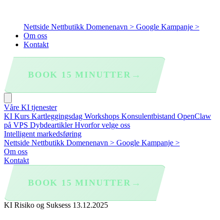
Nettside
Nettbutikk
Domenenavn >
Google Kampanje >
Om oss
Kontakt
→
BOOK 15 MINUTTER
Våre KI tjenester
KI Kurs
Kartleggingsdag
Workshops
Konsulentbistand
OpenClaw
på VPS
Dybdeartikler
Hvorfor velge oss
Intelligent markedsføring
Nettside
Nettbutikk
Domenenavn >
Google Kampanje >
Om oss
Kontakt
→
BOOK 15 MINUTTER
KI Risiko og Suksess
13.12.2025