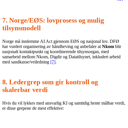
7. Norge/EØS: lovprosess og mulig
tilsynsmodell
Norge må innlemme AI Act gjennom EØS og nasjonal lov. DFØ
har vurdert organisering av håndheving og anbefaler at
Nkom
blir
nasjonalt kontaktpunkt og koordinerende tilsynsorgan, med
samarbeid mellom Nkom, Digdir og Datatilsynet, inkludert arbeid
med sandkasse/veiledning
[7]
.
8. Ledergrep som gir kontroll og
skalerbar verdi
Hvis du vil lykkes med ansvarlig KI og samtidig hente målbar verdi,
er disse grepene de mest effektive:
1) Etabler KI-register:
hvilke verktøy/modeller brukes, til