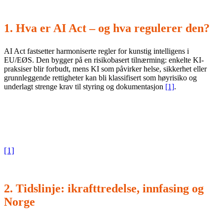
1. Hva er AI Act – og hva regulerer den?
AI Act fastsetter harmoniserte regler for kunstig intelligens i
EU/EØS. Den bygger på en risikobasert tilnærming: enkelte KI-
praksiser blir forbudt, mens KI som påvirker helse, sikkerhet eller
grunnleggende rettigheter kan bli klassifisert som høyrisiko og
underlagt strenge krav til styring og dokumentasjon
[1]
.
Forordningen er vedtatt som (EU) 2024/1689 og er
publisert og omtalt gjennom autoritative EU/EØS-kilder
[1]
.
2. Tidslinje: ikrafttredelse, innfasing og
Norge