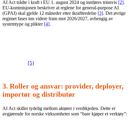
AI Act trådte i kraft i EU 1. august 2024 og innføres trinnvis
[2]
.
EU-kommisjonen beskriver at reglene for general-purpose AI
(GPAI) skal gjelde 12 måneder etter ikrafttredelse
[3]
. Det øvrige
regimet fases inn videre fram mot 2026/2027, avhengig av
systemtype og plikter
[4]
.
I Norge er gjennomføring under arbeid. Regjeringen har
sendt forslag til ny KI-lov på høring for å innlemme AI Act
i norsk rett
[5]
.
3. Roller og ansvar: provider, deployer,
importør og distributør
AI Act skiller tydelig mellom aktører i verdikjeden. Dette er
avgjørende for norske virksomheter som “bare kjøper et verktøy”:
Provider:
utvikler/leverandør av KI-systemet.