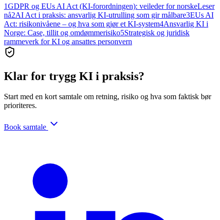
1
GDPR og EUs AI Act (KI-forordningen): veileder for norske
Leser
nå
2
AI Act i praksis: ansvarlig KI-utrulling som gir målbare
3
EUs AI
Act: risikonivåene – og hva som gjør et KI-system
4
Ansvarlig KI i
Norge: Case, tillit og omdømmerisiko
5
Strategisk og juridisk
rammeverk for KI og ansattes personvern
Klar for trygg KI i praksis?
Start med en kort samtale om retning, risiko og hva som faktisk bør
prioriteres.
Book samtale