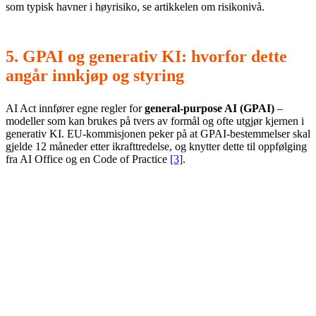
som typisk havner i høyrisiko, se artikkelen om risikonivå.
5. GPAI og generativ KI: hvorfor dette
angår innkjøp og styring
AI Act innfører egne regler for
general-purpose AI (GPAI)
–
modeller som kan brukes på tvers av formål og ofte utgjør kjernen i
generativ KI. EU-kommisjonen peker på at GPAI-bestemmelser skal
gjelde 12 måneder etter ikrafttredelse, og knytter dette til oppfølging
fra AI Office og en Code of Practice
[3]
.
Dette påvirker særlig:
Innkjøp og leverandørstyring:
krav om bedre oversikt over
hvilke modeller som brukes og hvilke forpliktelser som følger.
Intern bruk:
generativ KI må inn i policy, opplæring og
risikostyring – særlig der den brukes i kundedialog,
beslutningsstøtte eller dokumentproduksjon.