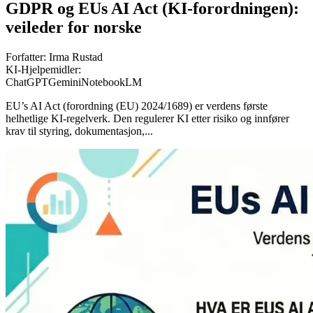
GDPR og EUs AI Act (KI-forordningen):
veileder for norske
Forfatter:
Irma Rustad
KI-Hjelpemidler:
ChatGPT
Gemini
NotebookLM
EU’s AI Act (forordning (EU) 2024/1689) er verdens første
helhetlige KI-regelverk. Den regulerer KI etter risiko og innfører
krav til styring, dokumentasjon,...