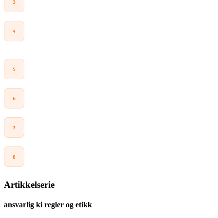
2024).
commission.europa.eu
European Commission.
Ikrafttredelse og omtale av GPAI-
bestemmelser (12 måneder etter ikrafttredelse).
commission.europa.eu
Future of Life Institute.
AI Act Explorer / oversikt over
struktur og innfasing.
artificialintelligenceact.eu
Regjeringen.no.
Høring: utkast til ny lov om kunstig
intelligens (KI-loven).
regjeringen.no
Datatilsynet.
Høringsuttalelse – forslag til ny lov om
kunstig intelligens (KI-loven) (PDF).
datatilsynet.no
DFØ.
Nkom anbefales som nasjonalt kontaktpunkt og
koordinerende tilsynsorgan.
dfo.no
Artikkelserie
ansvarlig ki regler og etikk