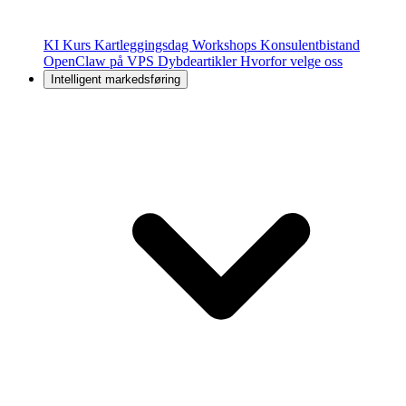
KI Kurs
Kartleggingsdag
Workshops
Konsulentbistand
OpenClaw på VPS
Dybdeartikler
Hvorfor velge oss
Intelligent markedsføring