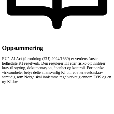
Oppsummering
EU’s AI Act (forordning (EU) 2024/1689) er verdens første
helhetlige KI-regelverk. Den regulerer KI etter risiko og innfører
krav til styring, dokumentasjon, åpenhet og kontroll. For norske
virksomheter betyr dette at ansvarlig KI blir et etterlevelseskrav –
samtidig som Norge skal innlemme regelverket gjennom EØS og en
ny KI-lov.
GDPR forsvinner ikke: AI Act kommer i tillegg og skaper
et nytt «to-spors» compliance-bilde der både data og
modeller må håndteres riktig.