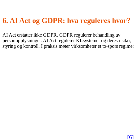
6. AI Act og GDPR: hva reguleres hvor?
AI Act erstatter ikke GDPR. GDPR regulerer behandling av
personopplysninger. AI Act regulerer KI-systemer og deres risiko,
styring og kontroll. I praksis møter virksomheter et to-spors regime:
GDPR (data):
rettslig grunnlag, dataminimering,
informasjonssikkerhet, databehandleravtaler, og ved behov
DPIA (personvernkonsekvensvurdering).
AI Act (system):
risikoklassifisering, krav til dokumentasjon,
kontrollspor, menneskelig kontroll, og ved høyrisiko:
systematiske krav til styringssystem og kontroller.
Datatilsynet har i sin høringsuttalelse understreket behovet
for tydelig og helhetlig gjennomføring, og peker på viktige
avklaringer knyttet til myndighetsroller og håndheving
[6]
.