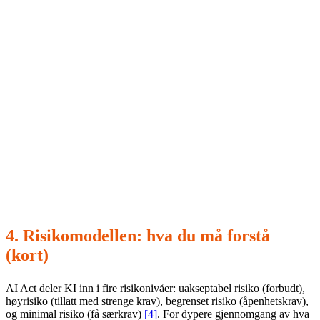
Deployer:
virksomheten som tar KI i bruk (idriftssetter i egen
kontekst).
Importør/distributør:
mellomledd som omsetter systemer i
markedet.
Poenget i praksis: også deployer (brukeren) har plikter.
Compliance kan ikke outsources fullstendig til
leverandøren – spesielt ikke når KI brukes i prosesser som
påvirker mennesker (HR, kreditt, helse, offentlig tjeneste).
4. Risikomodellen: hva du må forstå
(kort)
AI Act deler KI inn i fire risikonivåer: uakseptabel risiko (forbudt),
høyrisiko (tillatt med strenge krav), begrenset risiko (åpenhetskrav),
og minimal risiko (få særkrav)
[4]
. For dypere gjennomgang av hva