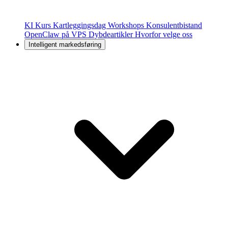
KI Kurs
Kartleggingsdag
Workshops
Konsulentbistand
OpenClaw på VPS
Dybdeartikler
Hvorfor velge oss
Intelligent markedsføring