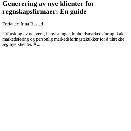
Generering av nye klienter for
regnskapsfirmaer: En guide
Forfatter:
Irma Rustad
Utforsking av nettverk, henvisninger, innholdsmarkedsføring, kald
markedsføring og personlig markedsføringstaktikker for å tiltrekke
seg nye klienter. Å...
Utforsking av nettverk, henvisninger,
innholdsmarkedsføring, kald markedsføring og
personlig markedsføringstaktikker for å
tiltrekke seg nye klienter.
Å tiltrekke seg nye klienter er avgjørende for suksessen
til ethvert regnskapsfirma. Mens digital markedsføring
kan være en effektiv måte å nå potensielle klienter på,
er det andre strategier som kan være like effektive. Fra