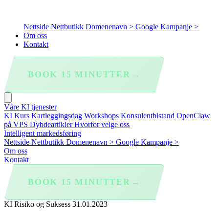
Nettside
Nettbutikk
Domenenavn >
Google Kampanje >
Om oss
Kontakt
→
BOOK 15 MINUTTER
Våre KI tjenester
KI Kurs
Kartleggingsdag
Workshops
Konsulentbistand
OpenClaw
på VPS
Dybdeartikler
Hvorfor velge oss
Intelligent markedsføring
Nettside
Nettbutikk
Domenenavn >
Google Kampanje >
Om oss
Kontakt
→
BOOK 15 MINUTTER
KI Risiko og Suksess
31.01.2023