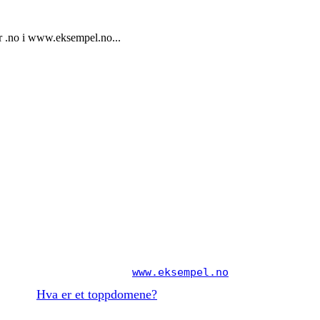
r .no i www.eksempel.no...
et. For eksempel er
i
et TLD. TLD-
.no
www.eksempel.no
rtikkel:
Hva er et toppdomene?