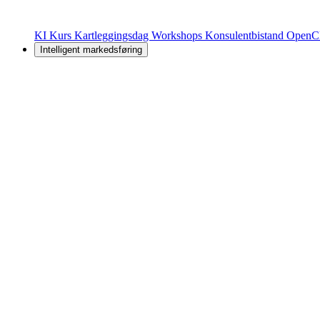
KI Kurs
Kartleggingsdag
Workshops
Konsulentbistand
OpenC
Intelligent markedsføring