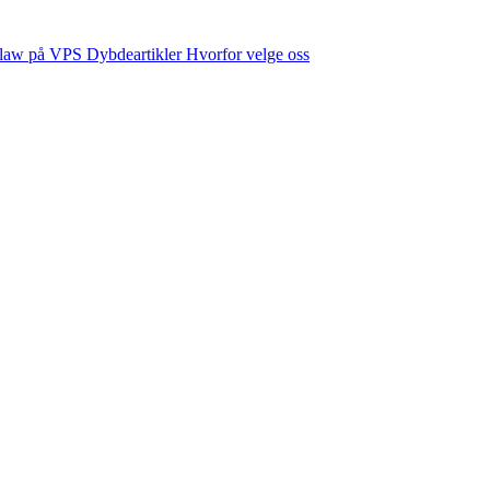
law på VPS
Dybdeartikler
Hvorfor velge oss