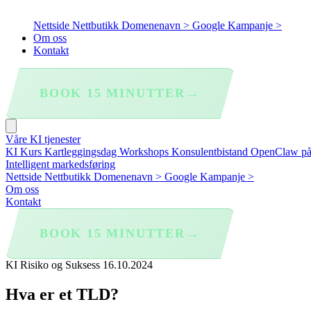
Nettside
Nettbutikk
Domenenavn >
Google Kampanje >
Om oss
Kontakt
→
BOOK 15 MINUTTER
Våre KI tjenester
KI Kurs
Kartleggingsdag
Workshops
Konsulentbistand
OpenClaw p
Intelligent markedsføring
Nettside
Nettbutikk
Domenenavn >
Google Kampanje >
Om oss
Kontakt
→
BOOK 15 MINUTTER
KI Risiko og Suksess
16.10.2024
Hva er et TLD?