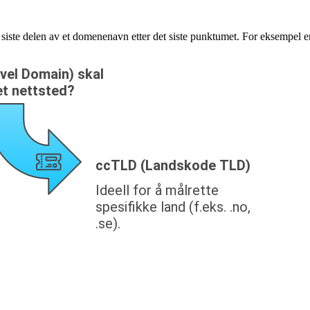
iste delen av et domenenavn etter det siste punktumet. For eksempel e
 er den siste delen av et domenenavn etter det siste punktum
 til med å organisere og kategorisere domenenavn. Se også vår a