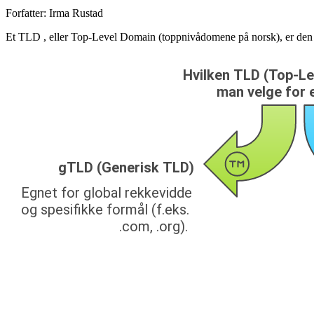
Forfatter:
Irma Rustad
Et TLD , eller Top-Level Domain (toppnivådomene på norsk), er den s
Et
TLD
, eller
Top-Level Domain
(toppnivådomene på norsk),
er er en kritisk del av internettets infrastruktur og hjelper