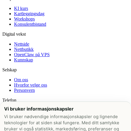
KI kurs
Kartleggingsdag
Workshops
Konsulentbistand
Digital vekst
Nettside
Nettbutikk
OpenClaw på VPS
Kunnskap
Selskap
Om oss
Hvorfor velge oss
Personvern
Telefon
Vi bruker informasjonskapsler
+47 21 99 42 00
Vi bruker nødvendige informasjonskapsler og lignende
E-post
teknologier for at siden skal fungere. Med ditt samtykke
bruker vi også statistikk, markedsføring, preferanser og
post@nettskred.no