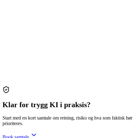
Noen overvåker populære domener og registrerer de straks
de blir ledige. Pass på at domenet ikke mistes på grunn av
at en regning går tapt.
Vi tilbyr forhåndsbetaling av domener som gir en sikkerhet
mot at det skjer.
Klar for trygg KI i praksis?
Start med en kort samtale om retning, risiko og hva som faktisk bør
prioriteres.
Book samtale