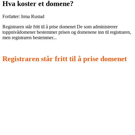
Hva koster et domene?
Forfatter:
Irma Rustad
Registraren står fritt til å prise domenet De som administrerer
toppnivådomener bestemmer prisen og domenene inn til registraren,
men registraren bestemmer...
Registraren står fritt til å prise domenet
De som administrerer toppnivådomener bestemmer prisen
og domenene inn til registraren, men registraren
bestemmer hvilken pris de tar ut. Derfor kan det være store
prisforskjeller på domener.
Vi i NettSkred ønsker å være gode både på pris og kvalitet.