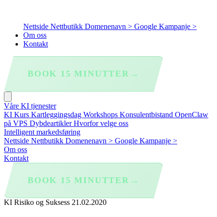
Nettside
Nettbutikk
Domenenavn >
Google Kampanje >
Om oss
Kontakt
→
BOOK 15 MINUTTER
Våre KI tjenester
KI Kurs
Kartleggingsdag
Workshops
Konsulentbistand
OpenClaw
på VPS
Dybdeartikler
Hvorfor velge oss
Intelligent markedsføring
Nettside
Nettbutikk
Domenenavn >
Google Kampanje >
Om oss
Kontakt
→
BOOK 15 MINUTTER
KI Risiko og Suksess
21.02.2020