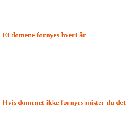
Prisen på domenet er en årsavgift
Et domene fornyes hvert år
For å beholde et domene må du betale en domeneavgift
hvert år. i noen tilfeller kan man betale domeneavgift for
several år, noe som gjerne gir en rabatt og sikrer
eierskapet.
Hvis domenet ikke fornyes mister du det
Det er viktig å betale domeneavgiften til rett tid slik at
domenet ikke mistes.