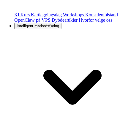
KI Kurs
Kartleggingsdag
Workshops
Konsulentbistand
OpenClaw på VPS
Dybdeartikler
Hvorfor velge oss
Intelligent markedsføring