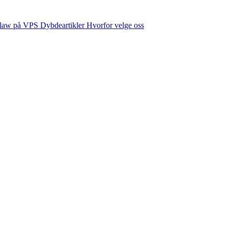
law på VPS
Dybdeartikler
Hvorfor velge oss