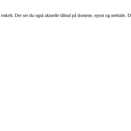
 enkelt. Der ser du også aktuelle tilbud på domene, epost og nettside. D
ll raskt og enkelt. Der ser du også aktuelle tilbud på domene, 
 problemer.
SE