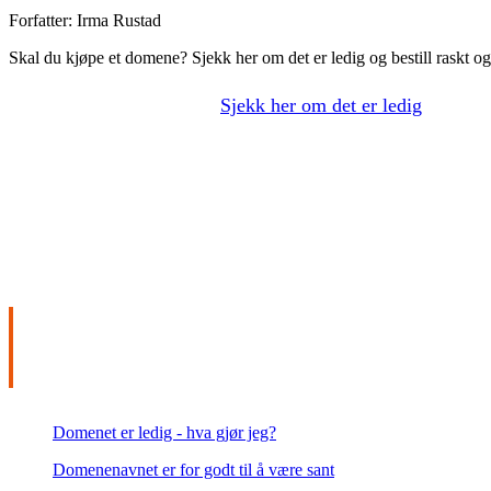
Forfatter:
Irma Rustad
Skal du kjøpe et domene? Sjekk her om det er ledig og bestill raskt og
Skal du kjøpe et domene?
Sjekk her om det er ledig
og besti
Denne artikkelen går i dybden på kjøpsprosessen og mulige
INNHOLDSFORTEGNEL
Domenet er ledig - hva gjør jeg?
Domenenavnet er for godt til å være sant