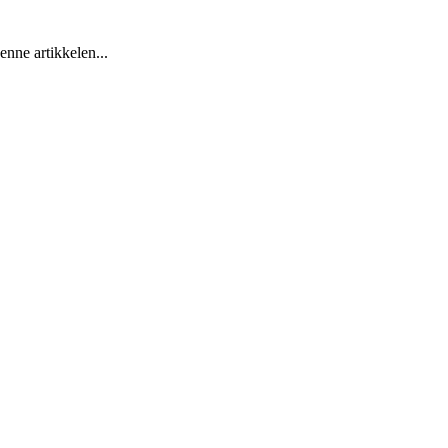
enne artikkelen...
epost og nettside.