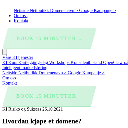
Nettside
Nettbutikk
Domenenavn >
Google Kampanje >
Om oss
Kontakt
→
BOOK 15 MINUTTER
Våre KI tjenester
KI Kurs
Kartleggingsdag
Workshops
Konsulentbistand
OpenClaw p
Intelligent markedsføring
Nettside
Nettbutikk
Domenenavn >
Google Kampanje >
Om oss
Kontakt
→
BOOK 15 MINUTTER
KI Risiko og Suksess
26.10.2021
Hvordan kjøpe et domene?