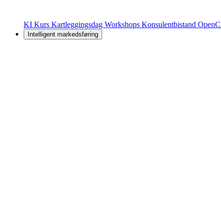
KI Kurs
Kartleggingsdag
Workshops
Konsulentbistand
OpenC
Intelligent markedsføring