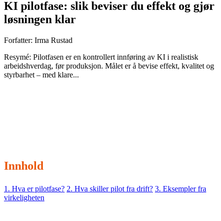
KI pilotfase: slik beviser du effekt og gjør
løsningen klar
Forfatter:
Irma Rustad
Resymé: Pilotfasen er en kontrollert innføring av KI i realistisk
arbeidshverdag, før produksjon. Målet er å bevise effekt, kvalitet og
styrbarhet – med klare...
Resymé:
Pilotfasen er en kontrollert innføring av KI i
realistisk arbeidshverdag, før produksjon. Målet er å bevise
effekt, kvalitet og styrbarhet – med klare kriterier for drift.
Innhold
1. Hva er pilotfase?
2. Hva skiller pilot fra drift?
3. Eksempler fra
virkeligheten