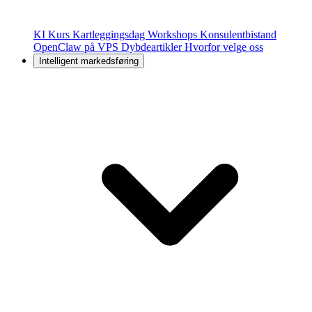
KI Kurs
Kartleggingsdag
Workshops
Konsulentbistand
OpenClaw på VPS
Dybdeartikler
Hvorfor velge oss
Intelligent markedsføring