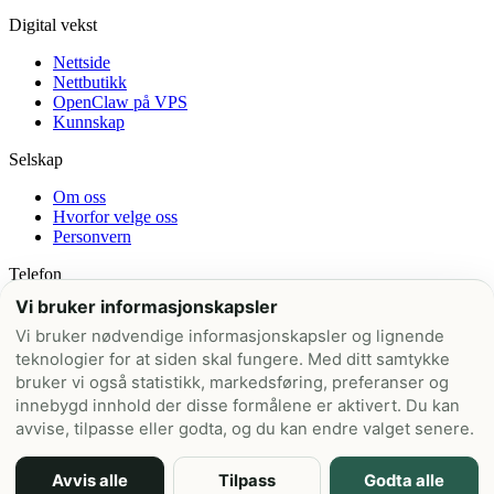
Digital vekst
Nettside
Nettbutikk
OpenClaw på VPS
Kunnskap
Selskap
Om oss
Hvorfor velge oss
Personvern
Telefon
Vi bruker informasjonskapsler
+47 21 99 42 00
Vi bruker nødvendige informasjonskapsler og lignende
E-post
teknologier for at siden skal fungere. Med ditt samtykke
bruker vi også statistikk, markedsføring, preferanser og
post@nettskred.no
innebygd innhold der disse formålene er aktivert. Du kan
Kontor
avvise, tilpasse eller godta, og du kan endre valget senere.
Vollen Marina 11, 1390 Vollen
Avvis alle
Tilpass
Godta alle
© 2026 NETTSKRED.NO