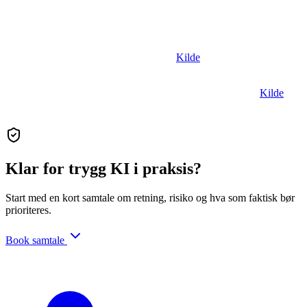
Kundeservice: Klarna rapporterte at deres KI-assistent tok en
stor andel av chattene i starten, men dette forutsetter tydelige
rutiner for kvalitet og eskalering.
Kilde
Kundeservice/ansvar: Air Canada-saken illustrerer at “pilot”
ikke fritar ansvar når kundekommunikasjon blir feil.
Kilde
Klar for trygg KI i praksis?
Start med en kort samtale om retning, risiko og hva som faktisk bør
prioriteres.
Book samtale