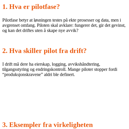
1. Hva er pilotfase?
Pilotfase betyr at løsningen testes på ekte prosesser og data, men i
avgrenset omfang. Piloten skal avklare: fungerer det, gir det gevinst,
og kan det driftes uten å skape nye avvik?
2. Hva skiller pilot fra drift?
I drift må dere ha eierskap, logging, avvikshåndtering,
tilgangsstyring og endringskontroll. Mange piloter stopper fordi
“produksjonskravene” aldri ble definert.
Mikrosteg:
Skriv 3 produksjonskrav: (1) kvalitetsterskel,
(2) ansvar/eskalering, (3) logging/sporbarhet.
3. Eksempler fra virkeligheten