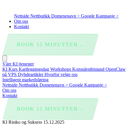
Nettside
Nettbutikk
Domenenavn >
Google Kampanje >
Om oss
Kontakt
→
BOOK 15 MINUTTER
Våre KI tjenester
KI Kurs
Kartleggingsdag
Workshops
Konsulentbistand
OpenClaw
på VPS
Dybdeartikler
Hvorfor velge oss
Intelligent markedsføring
Nettside
Nettbutikk
Domenenavn >
Google Kampanje >
Om oss
Kontakt
→
BOOK 15 MINUTTER
KI Risiko og Suksess
15.12.2025