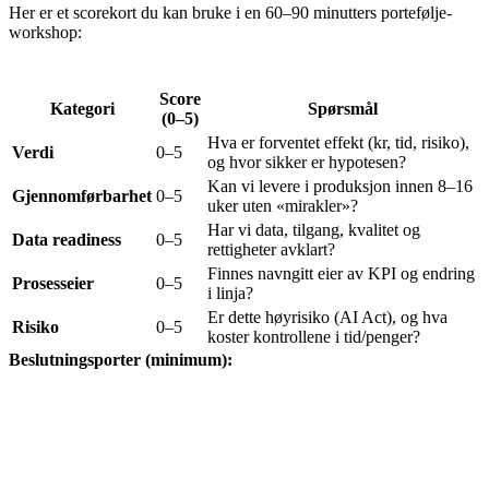
Her er et scorekort du kan bruke i en 60–90 minutters portefølje-
workshop:
Score
Kategori
Spørsmål
(0–5)
Hva er forventet effekt (kr, tid, risiko),
Verdi
0–5
og hvor sikker er hypotesen?
Kan vi levere i produksjon innen 8–16
Gjennomførbarhet
0–5
uker uten «mirakler»?
Har vi data, tilgang, kvalitet og
Data readiness
0–5
rettigheter avklart?
Finnes navngitt eier av KPI og endring
Prosesseier
0–5
i linja?
Er dette høyrisiko (AI Act), og hva
Risiko
0–5
koster kontrollene i tid/penger?
Beslutningsporter (minimum):
Port 0 – idé til kandidat:
problem, prosess, eier, KPI.
Port 1 – data og rettigheter:
datarevisjon + juridisk
avklaring.