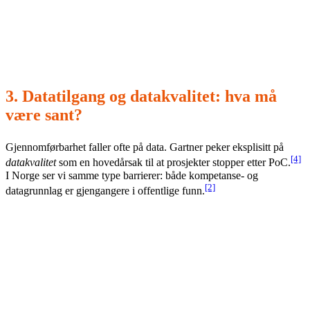
til en
styrt
implementeringsbølge. Resten blir backlog –
ikke «små piloter».
3. Datatilgang og datakvalitet: hva må
være sant?
Gjennomførbarhet faller ofte på data. Gartner peker eksplisitt på
[4]
datakvalitet
som en hovedårsak til at prosjekter stopper etter PoC.
I Norge ser vi samme type barrierer: både kompetanse- og
[2]
datagrunnlag er gjengangere i offentlige funn.
Før du scorer en use-case høyt på gjennomførbarhet, bør
dette være sant:
Datakilde er identifisert
(system, eier, tilgangsmodell,