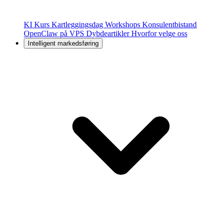
KI Kurs
Kartleggingsdag
Workshops
Konsulentbistand
OpenClaw på VPS
Dybdeartikler
Hvorfor velge oss
Intelligent markedsføring