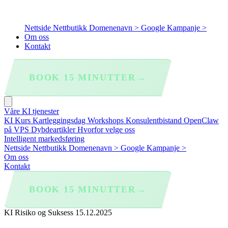
Nettside
Nettbutikk
Domenenavn >
Google Kampanje >
Om oss
Kontakt
→
BOOK 15 MINUTTER
Våre KI tjenester
KI Kurs
Kartleggingsdag
Workshops
Konsulentbistand
OpenClaw
på VPS
Dybdeartikler
Hvorfor velge oss
Intelligent markedsføring
Nettside
Nettbutikk
Domenenavn >
Google Kampanje >
Om oss
Kontakt
→
BOOK 15 MINUTTER
KI Risiko og Suksess
15.12.2025