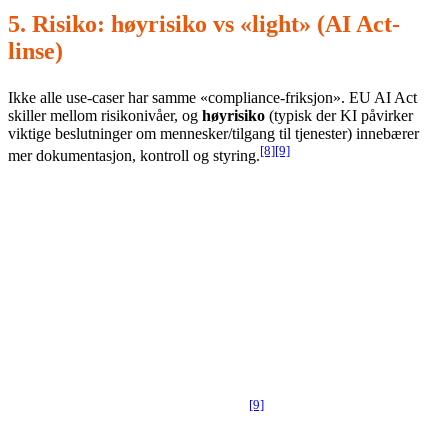
5. Risiko: høyrisiko vs «light» (AI Act-
linse)
Ikke alle use-caser har samme «compliance-friksjon». EU AI Act
skiller mellom risikonivåer, og
høyrisiko
(typisk der KI påvirker
viktige beslutninger om mennesker/tilgang til tjenester) innebærer
[8]
[9]
mer dokumentasjon, kontroll og styring.
Praktisk scoring:
Gi hver use-case en risikoklasse som
påvirker gjennomførbarhet:
Light:
intern produktivitet, støttefunksjoner, lav påvirkning på
rettigheter/sikkerhet (ofte rask ROI, lavere regulatorisk kost).
Høyrisiko:
f.eks. HR-screening, kreditt, tilgang til essensielle
tjenester, sikkerhetskritiske domener (lengre vei til ROI, men
[9]
kan være strategisk nødvendig).