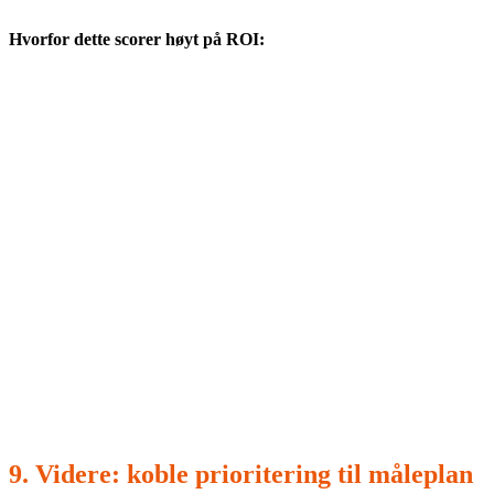
Hvorfor dette scorer høyt på ROI:
Høy verdi:
små prosentforbedringer på enorme volum gir stor
effekt.
Høy gjennomførbarhet:
sterke interne datakilder og tydelig
prosesseierskap.
Kontrollbehov er håndterbart:
klart definert domene og
mål, og driftbarhet kan bygges gradvis.
Overført til «vanlige» virksomheter:
se etter use-caser
med samme signatur: (1) høy volum/repeterbar prosess, (2)
tilgjengelige data, (3) navngitt prosesseier, (4) begrenset
regulatorisk friksjon i første bølge.
9. Videre: koble prioritering til måleplan