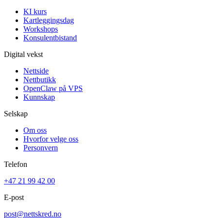
KI kurs
Kartleggingsdag
Workshops
Konsulentbistand
Digital vekst
Nettside
Nettbutikk
OpenClaw på VPS
Kunnskap
Selskap
Om oss
Hvorfor velge oss
Personvern
Telefon
+47 21 99 42 00
E-post
post@nettskred.no