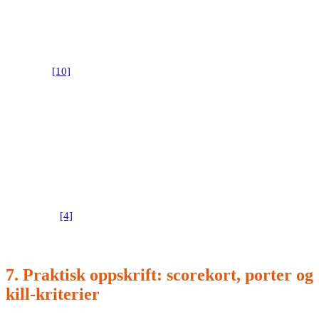
En enkel metode for å rangere toppkandidater er WSJF
(kostnad ved forsinkelse delt på jobb-størrelse). Det gir
prioritet til høy verdi og rask levering – som er selve ROI-
[10]
motoren.
Hvorfor «mange små» blir dyrt:
Du betaler gang på
gang for oppstart (sikkerhet, data, juridisk, endring, drift),
og du får ikke stordriftsfordeler. Gartner peker på
eskalerende kostnader og uklart business value som typiske
[4]
stoppunkt.
7. Praktisk oppskrift: scorekort, porter og
kill-kriterier