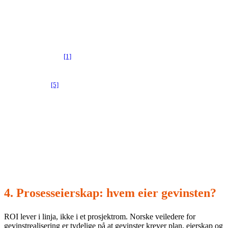
retention).
Datakvalitet er «god nok»
for formålet (dekningsgrad,
feilrate, aktualitet).
Rettigheter og lovgrunnlag
er avklart (særlig ved
[1]
persondata).
Observability-plan
er tenkt (drift, avvik, drift i modell/ytre
[5]
verden).
Praktisk grep:
Innfør et «data readiness»-krav som en
egen score (0–5). Hvis data = 0–2, skal use-casen normalt
ikke
inn i første bølge, uansett hvor spennende den er.
4. Prosesseierskap: hvem eier gevinsten?
ROI lever i linja, ikke i et prosjektrom. Norske veiledere for
gevinstrealisering er tydelige på at gevinster krever plan, eierskap og