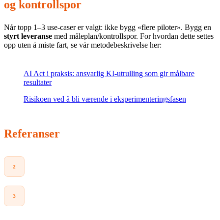
og kontrollspor
Når topp 1–3 use-caser er valgt: ikke bygg «flere piloter». Bygg en
styrt leveranse
med måleplan/kontrollspor. For hvordan dette settes
opp uten å miste fart, se vår metodebeskrivelse her:
AI Act i praksis: ansvarlig KI-utrulling som gir målbare
resultater
Risikoen ved å bli værende i eksperimenteringsfasen
Referanser
Statistisk sentralbyrå (SSB)
:
Bruken av KI har skutt fart
det siste året
(24.09.2025).
ssb.no
Riksrevisjonen
:
Bruk av kunstig intelligens i staten
(Dokument 3:18 (2023–2024))
(offentliggjort 02.09.2024).
riksrevisjonen.no