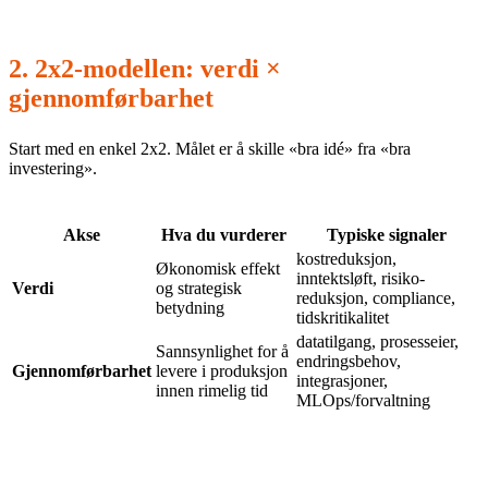
2. 2x2-modellen: verdi ×
gjennomførbarhet
Start med en enkel 2x2. Målet er å skille «bra idé» fra «bra
investering».
Akse
Hva du vurderer
Typiske signaler
kostreduksjon,
Økonomisk effekt
inntektsløft, risiko-
Verdi
og strategisk
reduksjon, compliance,
betydning
tidskritikalitet
datatilgang, prosesseier,
Sannsynlighet for å
endringsbehov,
Gjennomførbarhet
levere i produksjon
integrasjoner,
innen rimelig tid
MLOps/forvaltning
Prioriteringsregel (pragmatisk):
Velg 1–3 use-caser i
øverste høyre kvadrant (høy verdi, høy gjennomførbarhet)