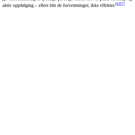
[6]
[7]
aktiv oppfølging – ellers blir de forventninger, ikke effekter.
For hver use-case må du ha en navngitt
prosesseier
som
kan svare ja på:
Hvilken KPI skal endres, og hva er baseline?
Hvilke endringer i arbeidsflyt må til for å hente ut gevinsten?
Hvem tar kostnaden (tid/penger) og hvem tar gevinsten
(P&L/OKR)?
Tommelregel:
Use-caser uten prosesseier skal ikke
prioriteres for produksjon. De kan ligge i idébank til
eierskap finnes.