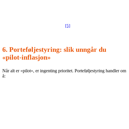
Bruk NIST AI RMF sin logikk (govern–map–measure–
manage) som en enkel sjekkliste for risikoreduserende
[5]
tiltak allerede i prioriteringen.
6. Porteføljestyring: slik unngår du
«pilot-inflasjon»
Når alt er «pilot», er ingenting prioritet. Porteføljestyring handler om
å:
holde en
felles use-case-backlog
med standardisert score,
finansiere
få initiativ
om gangen,
ha tydelige beslutningsporter og kill-kriterier.