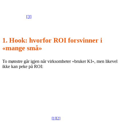
få, store nok use-caser med gode data og tydelig
[3]
prosesseier.
1. Hook: hvorfor ROI forsvinner i
«mange små»
To mønstre går igjen når virksomheter «bruker KI», men likevel
ikke kan peke på ROI:
Overproduksjon av initiativ:
mange parallelle piloter som
hver krever datauttak, sikkerhetsvurdering, juridiske
avklaringer, endringsledelse og drift – uten felles
plattformvalg eller prioritering.
Uklare forutsetninger:
kompetanse, datatilgang og
rammeverk for ansvarlig bruk er ikke på plass, som gjør veien
[1]
[2]
til faktisk effekt lang.