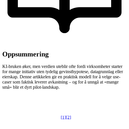
Oppsummering
KI-bruken øker, men verdien uteblir ofte fordi virksomheter starter
for mange initiativ uten tydelig gevinsthypotese, datagrunnlag eller
eierskap. Denne artikkelen gir en praktisk modell for å velge use-
caser som faktisk leverer avkastning – og for å unngå at «mange
små» blir et dyrt pilot-landskap.
I Norge peker både statistikk og offentlige funn på
kompetansegap, juridisk usikkerhet og manglende
[1]
[2]
forutsetninger for skalering.
Samtilig viser konkrete
norske eksempler at ROI er fullt mulig når man prioriterer