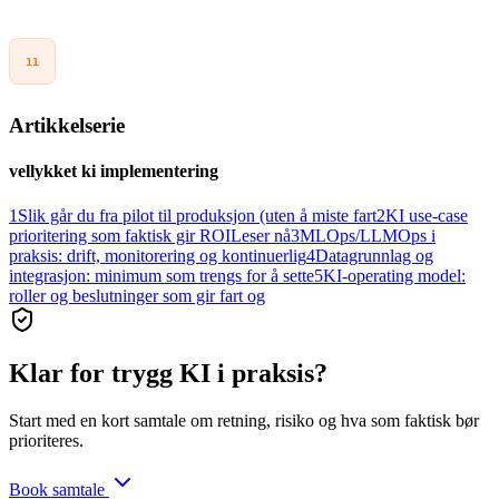
artificialintelligenceact.eu
Scaled Agile (SAFe)
:
WSJF (Weighted Shortest Job First)
.
framework.scaledagile.com
Artikkelserie
vellykket ki implementering
1
Slik går du fra pilot til produksjon (uten å miste fart
2
KI use-case
prioritering som faktisk gir ROI
Leser nå
3
MLOps/LLMOps i
praksis: drift, monitorering og kontinuerlig
4
Datagrunnlag og
integrasjon: minimum som trengs for å sette
5
KI-operating model:
roller og beslutninger som gir fart og
Klar for trygg KI i praksis?
Start med en kort samtale om retning, risiko og hva som faktisk bør
prioriteres.
Book samtale