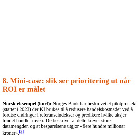
Port 2 – produksjonsklar:
sikkerhet, drift/monitorering,
endring i prosess.
Kill-kriterier (for å beskytte tempo):
Hvis en use-case
ikke får data- og eierskap-score over terskel innen avtalt
tid, stoppes den og flyttes tilbake i backlog. Dette er et
kvalitetstegn, ikke et nederlag.
8. Mini-case: slik ser prioritering ut når
ROI er målet
Norsk eksempel (kort):
Norges Bank har beskrevet et pilotprosjekt
(startet i 2023) der KI brukes til å redusere handelskostnader ved å
forutse endringer i referanseindekser og predikere hvilke aksjer
fondet handler mye i. De beskriver at dette krever store
datamengder, og at besparelsene utgjør «flere hundre millionar
[3]
kroner».