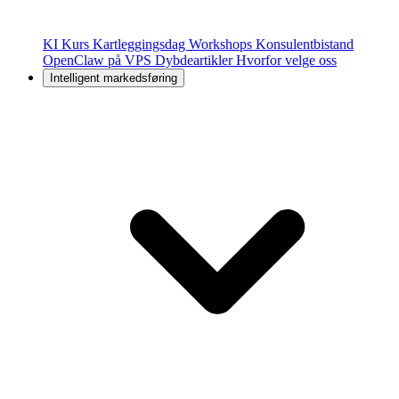
KI Kurs
Kartleggingsdag
Workshops
Konsulentbistand
OpenClaw på VPS
Dybdeartikler
Hvorfor velge oss
Intelligent markedsføring