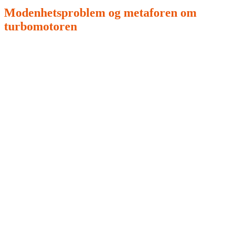
Modenhetsproblem og metaforen om
turbomotoren
Kort sagt, barrierene for norske bedrifter er et
modenhetsproblem. Bedrifter behandler AI som et
sideprosjekt i eksperimentfasen i stedet for en integrert del
av styring og kjerneprosesser. Mangel på organisatorisk
modenhet forhindrer effektmåling, som igjen er selve
katalysatoren for å flytte KI fra en kostnadsdriver til en
strategisk verdidriver.
Forestillingen om AI-verdi i Norge er som å ha en kraftig,
ny turbomotor (AI-teknologien) liggende på
verkstedgulvet: motoren er ikke problemet, men bilen