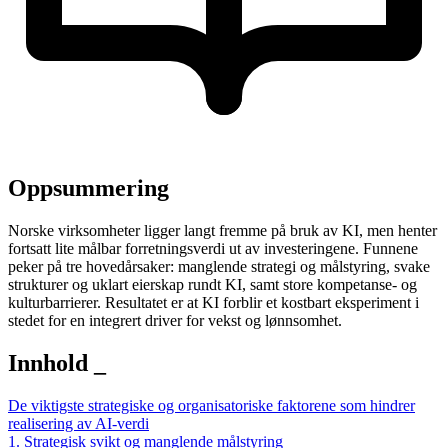
Oppsummering
Norske virksomheter ligger langt fremme på bruk av KI, men henter
fortsatt lite målbar forretningsverdi ut av investeringene. Funnene
peker på tre hovedårsaker: manglende strategi og målstyring, svake
strukturer og uklart eierskap rundt KI, samt store kompetanse- og
kulturbarrierer. Resultatet er at KI forblir et kostbart eksperiment i
stedet for en integrert driver for vekst og lønnsomhet.
Innhold
_
De viktigste strategiske og organisatoriske faktorene som hindrer
realisering av AI-verdi
1. Strategisk svikt og manglende målstyring