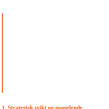
DE VIKTIGSTE
STRATEGISKE OG
ORGANISATORISKE
FAKTORENE SOM
HINDRER
REALISERING AV AI-
VERDI
1. Strategisk svikt og manglende