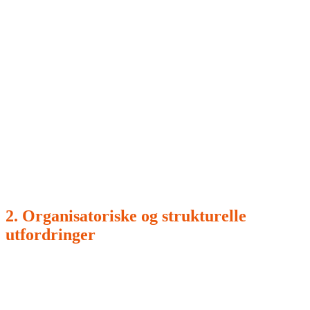
Fokus på optimalisering over vekst:
Vellykkede nordiske
AI-initiativer fokuserer på effektivitetsgevinster
(kostnadsreduksjon), mens det er betydelig mindre vekt på
å bruke AI for å drive top-line growth (inntektsvekst). Kun
33 prosent av vellykkede nordiske initiativer er rettet mot
inntektsmuligheter, sammenlignet med 47 prosent i
Europa.
2. Organisatoriske og strukturelle
utfordringer
Problemene er ofte knyttet til organisering, roller og
eierskap. Ledelsesfeil har blitt identifisert som