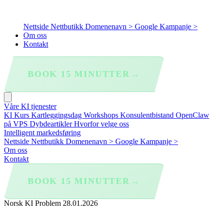
Nettside
Nettbutikk
Domenenavn >
Google Kampanje >
Om oss
Kontakt
→
BOOK 15 MINUTTER
Våre KI tjenester
KI Kurs
Kartleggingsdag
Workshops
Konsulentbistand
OpenClaw
på VPS
Dybdeartikler
Hvorfor velge oss
Intelligent markedsføring
Nettside
Nettbutikk
Domenenavn >
Google Kampanje >
Om oss
Kontakt
→
BOOK 15 MINUTTER
Norsk KI Problem
28.01.2026