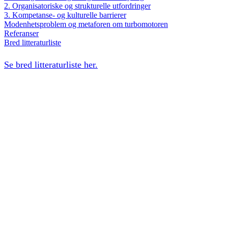
2. Organisatoriske og strukturelle utfordringer
3. Kompetanse- og kulturelle barrierer
Modenhetsproblem og metaforen om turbomotoren
Referanser
Bred litteraturliste
Se bred litteraturliste her.
Norske bedrifter sliter med å omsette sin høye AI-bruk til
skalerbar forretningsverdi, ettersom de største hindrene
ikke ligger i selve teknologien, men i strategiske og
organisatoriske faktorer. Analyser peker mot en
«eksperimenteringsparalyse», der prosjekter ikke klarer å
skalere utover pilotfasen på grunn av strukturelle og
ledelsesmessige mangler.