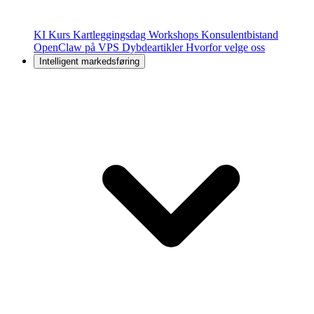
KI Kurs
Kartleggingsdag
Workshops
Konsulentbistand
OpenClaw på VPS
Dybdeartikler
Hvorfor velge oss
Intelligent markedsføring