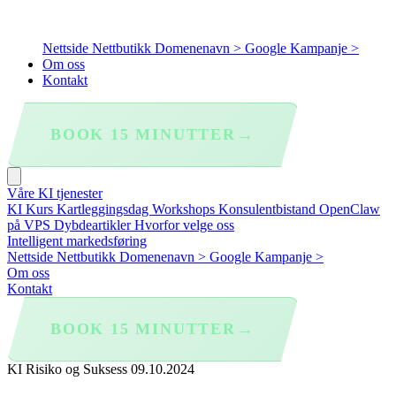
Nettside
Nettbutikk
Domenenavn >
Google Kampanje >
Om oss
Kontakt
→
BOOK 15 MINUTTER
Våre KI tjenester
KI Kurs
Kartleggingsdag
Workshops
Konsulentbistand
OpenClaw
på VPS
Dybdeartikler
Hvorfor velge oss
Intelligent markedsføring
Nettside
Nettbutikk
Domenenavn >
Google Kampanje >
Om oss
Kontakt
→
BOOK 15 MINUTTER
KI Risiko og Suksess
09.10.2024