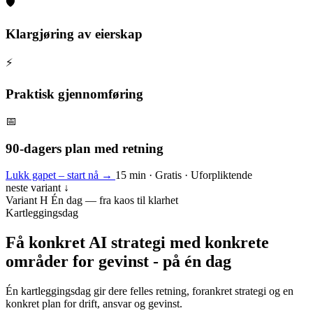
🛡️
Klargjøring av eierskap
⚡
Praktisk gjennomføring
📅
90-dagers plan med retning
Lukk gapet – start nå
→
15 min · Gratis · Uforpliktende
neste variant ↓
Variant H
Én dag — fra kaos til klarhet
Kartleggingsdag
Få konkret AI strategi
med konkrete
områder for gevinst - på én dag
Én kartleggingsdag gir dere felles retning, forankret strategi og en
konkret plan for drift, ansvar og gevinst.