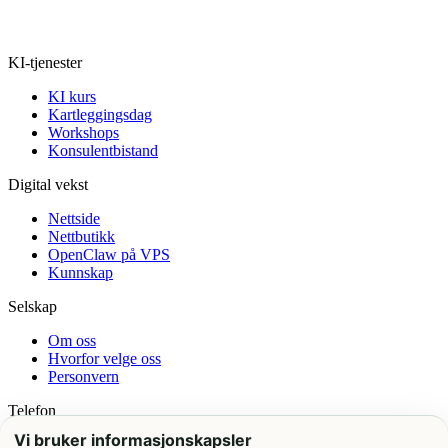
KI-tjenester
KI kurs
Kartleggingsdag
Workshops
Konsulentbistand
Digital vekst
Nettside
Nettbutikk
OpenClaw på VPS
Kunnskap
Selskap
Om oss
Hvorfor velge oss
Personvern
Telefon
Vi bruker informasjonskapsler
+47 21 99 42 00