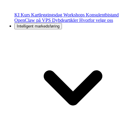
KI Kurs
Kartleggingsdag
Workshops
Konsulentbistand
OpenClaw på VPS
Dybdeartikler
Hvorfor velge oss
Intelligent markedsføring