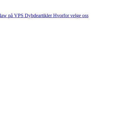
law på VPS
Dybdeartikler
Hvorfor velge oss