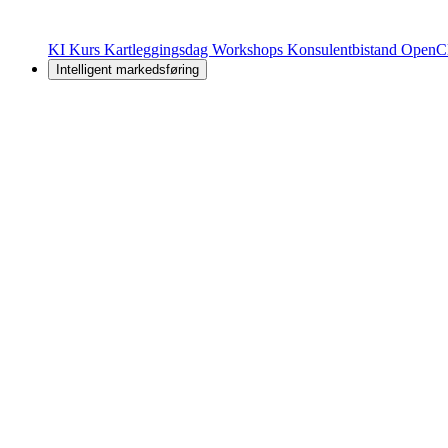
KI Kurs
Kartleggingsdag
Workshops
Konsulentbistand
OpenC
Intelligent markedsføring