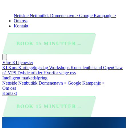
Nettside
Nettbutikk
Domenenavn >
Google Kampanje >
Om oss
Kontakt
→
BOOK 15 MINUTTER
Våre KI tjenester
KI Kurs
Kartleggingsdag
Workshops
Konsulentbistand
OpenClaw
på VPS
Dybdeartikler
Hvorfor velge oss
Intelligent markedsføring
Nettside
Nettbutikk
Domenenavn >
Google Kampanje >
Om oss
Kontakt
→
BOOK 15 MINUTTER