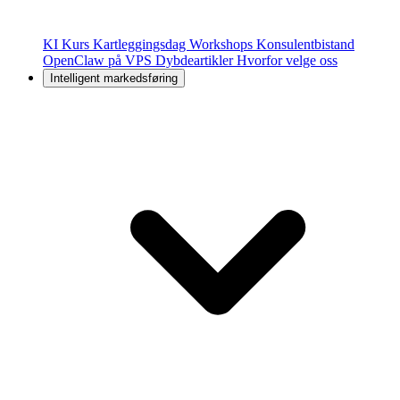
KI Kurs
Kartleggingsdag
Workshops
Konsulentbistand
OpenClaw på VPS
Dybdeartikler
Hvorfor velge oss
Intelligent markedsføring