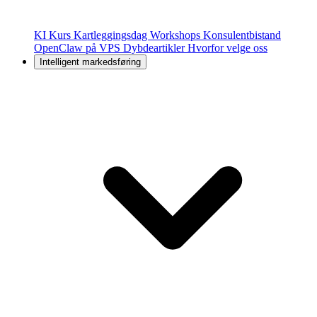
KI Kurs
Kartleggingsdag
Workshops
Konsulentbistand
OpenClaw på VPS
Dybdeartikler
Hvorfor velge oss
Intelligent markedsføring