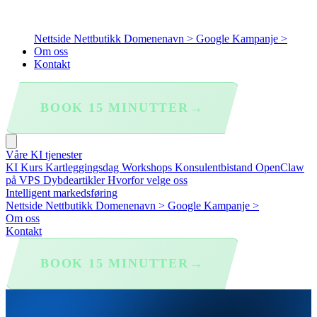
Nettside
Nettbutikk
Domenenavn >
Google Kampanje >
Om oss
Kontakt
→
BOOK 15 MINUTTER
Våre KI tjenester
KI Kurs
Kartleggingsdag
Workshops
Konsulentbistand
OpenClaw
på VPS
Dybdeartikler
Hvorfor velge oss
Intelligent markedsføring
Nettside
Nettbutikk
Domenenavn >
Google Kampanje >
Om oss
Kontakt
→
BOOK 15 MINUTTER