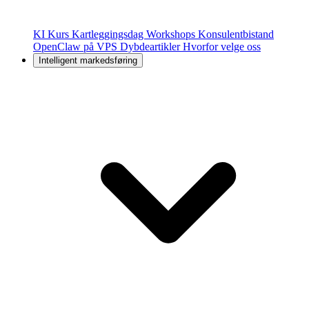
KI Kurs
Kartleggingsdag
Workshops
Konsulentbistand
OpenClaw på VPS
Dybdeartikler
Hvorfor velge oss
Intelligent markedsføring