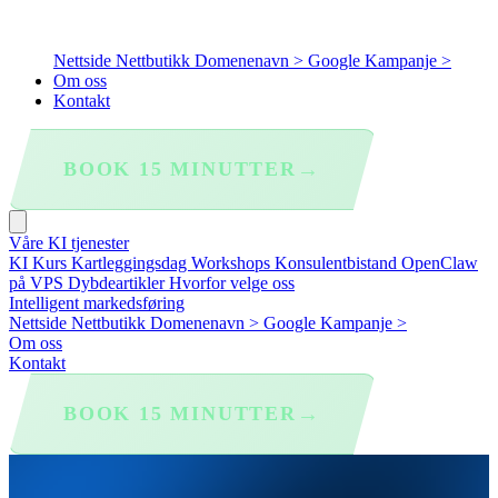
Nettside
Nettbutikk
Domenenavn >
Google Kampanje >
Om oss
Kontakt
→
BOOK 15 MINUTTER
Våre KI tjenester
KI Kurs
Kartleggingsdag
Workshops
Konsulentbistand
OpenClaw
på VPS
Dybdeartikler
Hvorfor velge oss
Intelligent markedsføring
Nettside
Nettbutikk
Domenenavn >
Google Kampanje >
Om oss
Kontakt
→
BOOK 15 MINUTTER