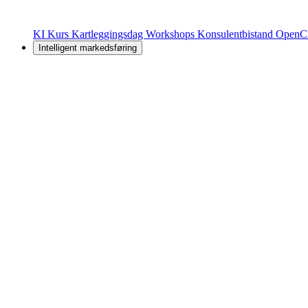
KI Kurs
Kartleggingsdag
Workshops
Konsulentbistand
OpenC
Intelligent markedsføring