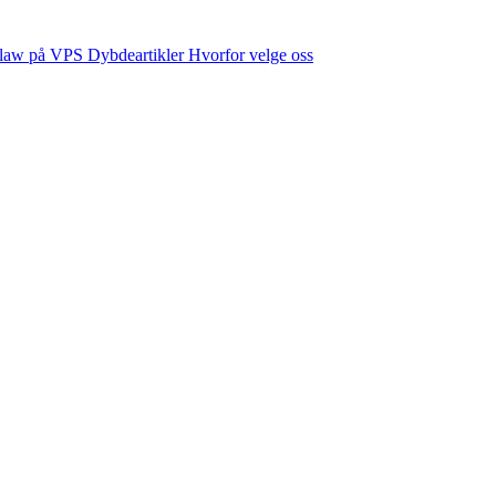
law på VPS
Dybdeartikler
Hvorfor velge oss