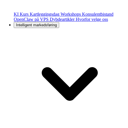
KI Kurs
Kartleggingsdag
Workshops
Konsulentbistand
OpenClaw på VPS
Dybdeartikler
Hvorfor velge oss
Intelligent markedsføring