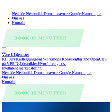
Nettside
Nettbutikk
Domenenavn >
Google Kampanje >
Om oss
Kontakt
→
BOOK 15 MINUTTER
Våre KI tjenester
KI Kurs
Kartleggingsdag
Workshops
Konsulentbistand
OpenClaw
på VPS
Dybdeartikler
Hvorfor velge oss
Intelligent markedsføring
Nettside
Nettbutikk
Domenenavn >
Google Kampanje >
Om oss
Kontakt
→
BOOK 15 MINUTTER