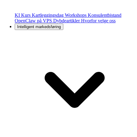
KI Kurs
Kartleggingsdag
Workshops
Konsulentbistand
OpenClaw på VPS
Dybdeartikler
Hvorfor velge oss
Intelligent markedsføring