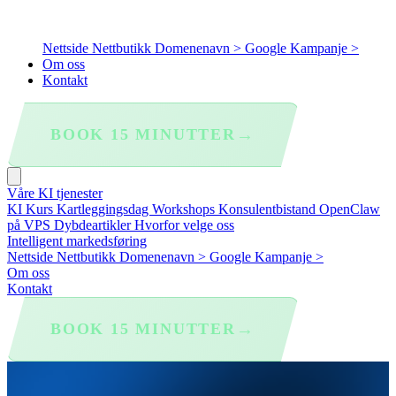
Nettside
Nettbutikk
Domenenavn >
Google Kampanje >
Om oss
Kontakt
→
BOOK 15 MINUTTER
Våre KI tjenester
KI Kurs
Kartleggingsdag
Workshops
Konsulentbistand
OpenClaw
på VPS
Dybdeartikler
Hvorfor velge oss
Intelligent markedsføring
Nettside
Nettbutikk
Domenenavn >
Google Kampanje >
Om oss
Kontakt
→
BOOK 15 MINUTTER