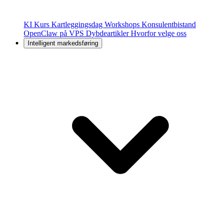
KI Kurs
Kartleggingsdag
Workshops
Konsulentbistand
OpenClaw på VPS
Dybdeartikler
Hvorfor velge oss
Intelligent markedsføring