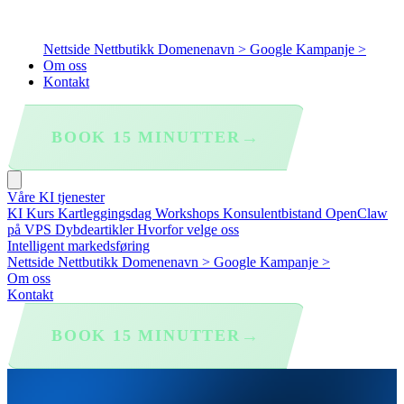
Nettside
Nettbutikk
Domenenavn >
Google Kampanje >
Om oss
Kontakt
→
BOOK 15 MINUTTER
Våre KI tjenester
KI Kurs
Kartleggingsdag
Workshops
Konsulentbistand
OpenClaw
på VPS
Dybdeartikler
Hvorfor velge oss
Intelligent markedsføring
Nettside
Nettbutikk
Domenenavn >
Google Kampanje >
Om oss
Kontakt
→
BOOK 15 MINUTTER