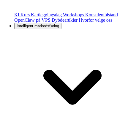
KI Kurs
Kartleggingsdag
Workshops
Konsulentbistand
OpenClaw på VPS
Dybdeartikler
Hvorfor velge oss
Intelligent markedsføring