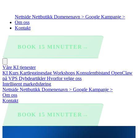
Nettside
Nettbutikk
Domenenavn >
Google Kampanje >
Om oss
Kontakt
→
BOOK 15 MINUTTER
Våre KI tjenester
KI Kurs
Kartleggingsdag
Workshops
Konsulentbistand
OpenClaw
på VPS
Dybdeartikler
Hvorfor velge oss
Intelligent markedsføring
Nettside
Nettbutikk
Domenenavn >
Google Kampanje >
Om oss
Kontakt
→
BOOK 15 MINUTTER