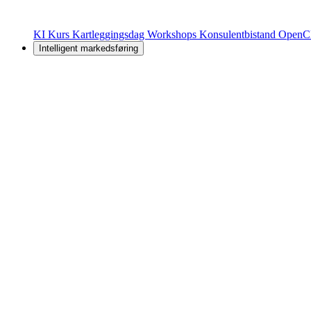
KI Kurs
Kartleggingsdag
Workshops
Konsulentbistand
OpenC
Intelligent markedsføring