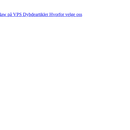
law på VPS
Dybdeartikler
Hvorfor velge oss