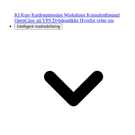
KI Kurs
Kartleggingsdag
Workshops
Konsulentbistand
OpenClaw på VPS
Dybdeartikler
Hvorfor velge oss
Intelligent markedsføring