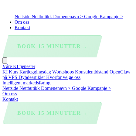
Nettside
Nettbutikk
Domenenavn >
Google Kampanje >
Om oss
Kontakt
→
BOOK 15 MINUTTER
Våre KI tjenester
KI Kurs
Kartleggingsdag
Workshops
Konsulentbistand
OpenClaw
på VPS
Dybdeartikler
Hvorfor velge oss
Intelligent markedsføring
Nettside
Nettbutikk
Domenenavn >
Google Kampanje >
Om oss
Kontakt
→
BOOK 15 MINUTTER